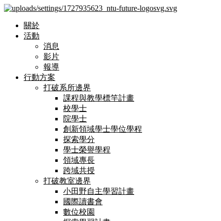
關於
活動
消息
影片
報導
行動方案
打破系所邊界
課程與教學標竿計畫
校學士
院學士
創新領域學士學位學程
探索學分
學士榮譽學程
領域專長
跨域共授
打破教室邊界
小田野自主學習計畫
國際讀書會
數位校園