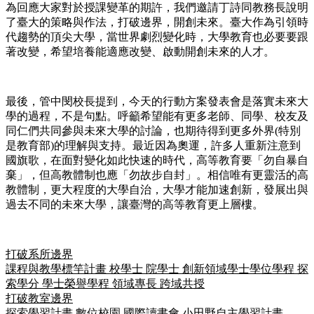
為回應大家對於授課變革的期許，我們邀請丁詩同教務長說明
了臺大的策略與作法，打破邊界，開創未來。臺大作為引領時
代趨勢的頂尖大學，當世界劇烈變化時，大學教育也必要要跟
著改變，希望培養能適應改變、啟動開創未來的人才。
最後，管中閔校長提到，今天的行動方案發表會是落實未來大
學的過程，不是句點。呼籲希望能有更多老師、同學、校友及
同仁們共同參與未來大學的討論，也期待得到更多外界(特別
是教育部)的理解與支持。最近因為奧運，許多人重新注意到
國旗歌，在面對變化如此快速的時代，高等教育要「勿自暴自
棄」，但高教體制也應「勿故步自封」。相信唯有更靈活的高
教體制，更大程度的大學自治，大學才能加速創新，發展出與
過去不同的未來大學，讓臺灣的高等教育更上層樓。
打破系所邊界
課程與教學標竿計畫
校學士
院學士
創新領域學士學位學程
探
索學分
學士榮譽學程
領域專長
跨域共授
打破教室邊界
探索學習計畫
數位校園
國際讀書會
小田野自主學習計畫