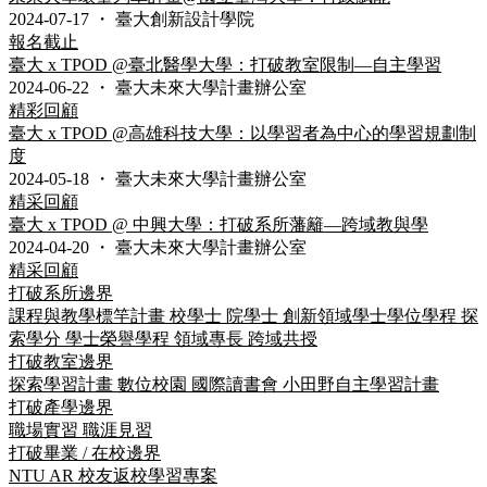
2024-07-17
・
臺大創新設計學院
報名截止
臺大 x TPOD @臺北醫學大學：打破教室限制––自主學習
2024-06-22
・
臺大未來大學計畫辦公室
精彩回顧
臺大 x TPOD @高雄科技大學：以學習者為中心的學習規劃制
度
2024-05-18
・
臺大未來大學計畫辦公室
精采回顧
臺大 x TPOD @ 中興大學：打破系所藩籬––跨域教與學
2024-04-20
・
臺大未來大學計畫辦公室
精采回顧
打破系所邊界
課程與教學標竿計畫
校學士
院學士
創新領域學士學位學程
探
索學分
學士榮譽學程
領域專長
跨域共授
打破教室邊界
探索學習計畫
數位校園
國際讀書會
小田野自主學習計畫
打破產學邊界
職場實習
職涯見習
打破畢業 / 在校邊界
NTU AR 校友返校學習專案