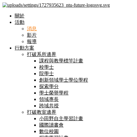
關於
活動
消息
影片
報導
行動方案
打破系所邊界
課程與教學標竿計畫
校學士
院學士
創新領域學士學位學程
探索學分
學士榮譽學程
領域專長
跨域共授
打破教室邊界
小田野自主學習計畫
國際讀書會
數位校園