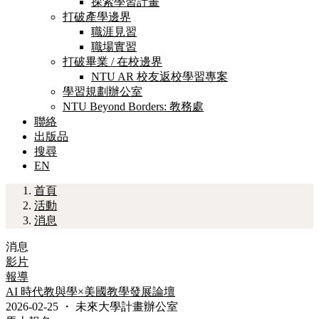
探索學習計畫
打破產學邊界
職涯見習
職場實習
打破畢業 / 在校邊界
NTU AR 校友返校學習專案
學習規劃辦公室
NTU Beyond Borders: 教務處
聯絡
出版品
搜尋
EN
首頁
活動
消息
消息
影片
報導
AI 時代教與學×美國教學發展論壇
2026-02-25
・
未來大學計畫辦公室