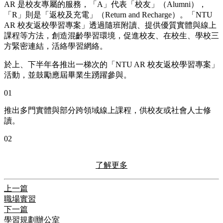
AR 是校友專屬的服務，「A」代表「校友」（Alumni），
「R」則是「返校及充電」（Return and Recharge）。「NTU
AR 校友返校學習專案」透過隨班附讀、提供優質實體與線上
課程等方法，創造混齡學習環境，促進校友、在校生、學校三
方緊密連結，活絡學習網絡。
於上、下半年各推出一梯次的「NTU AR 校友返校學習專案」
活動，並鼓勵應屆畢業生踴躍參與。
01
推出多門實體與部分跨領域線上課程，供校友或社會人士修
讀。
02
了解更多
上一篇
職場實習
下一篇
學習規劃辦公室