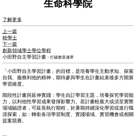
生命科學院
了解更多
上一篇
校學士
下一篇
創新領域學士學位學程
小田野自主學習計畫
・打破教室邊界
「小田野自主學習計畫」的目標，是培養學生主動求知、探索
自我、服務利他的精神，期待參與學生在計畫結束後多方開展
學習維度。
階段性計畫與延伸實踐：學生自訂學習主題，培養探究學習能
力，以利他性學習成果發揮影響力。若計畫較龐大或須至實際
場域驗證者，可延長執行期程，於暑期持續深化學習或進行職
涯探索，如：轉銜各項學習制度、實踐場域、實習機會或相關
提案競賽。