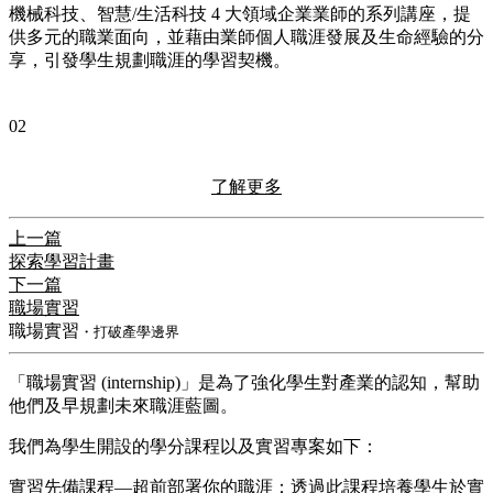
機械科技、智慧/生活科技 4 大領域企業業師的系列講座，提
供多元的職業面向，並藉由業師個人職涯發展及生命經驗的分
享，引發學生規劃職涯的學習契機。
02
了解更多
上一篇
探索學習計畫
下一篇
職場實習
職場實習
・打破產學邊界
「職場實習 (internship)」是為了強化學生對產業的認知，幫助
他們及早規劃未來職涯藍圖。
我們為學生開設的學分課程以及實習專案如下：
實習先備課程—超前部署你的職涯：透過此課程培養學生於實