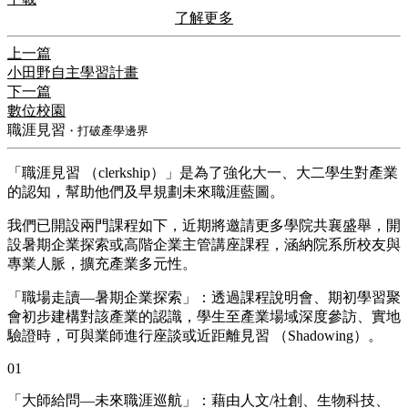
了解更多
上一篇
小田野自主學習計畫
下一篇
數位校園
職涯見習
・打破產學邊界
「職涯見習 （clerkship）」是為了強化大一、大二學生對產業
的認知，幫助他們及早規劃未來職涯藍圖。
我們已開設兩門課程如下，近期將邀請更多學院共襄盛舉，開
設暑期企業探索或高階企業主管講座課程，涵納院系所校友與
專業人脈，擴充產業多元性。
「職場走讀—暑期企業探索」：透過課程說明會、期初學習聚
會初步建構對該產業的認識，學生至產業場域深度參訪、實地
驗證時，可與業師進行座談或近距離見習 （Shadowing）。
01
「大師給問—未來職涯巡航」：藉由人文/社創、生物科技、