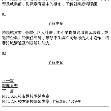
習及就業前，對職場有基本的概念，了解就業必備職能。
01
了解更多
跨領域實習 - 臺灣引路人計畫：由企業提供跨域實習職缺，並
邀請企業主管擔任導師，帶領學生與不同領域的人才協作，培
養跨域溝通及問題解決能力。
02
了解更多
上一篇
職涯見習
下一篇
NTU AR 校友返校學習專案
NTU AR 校友返校學習專案
・打破畢業 / 在校邊界