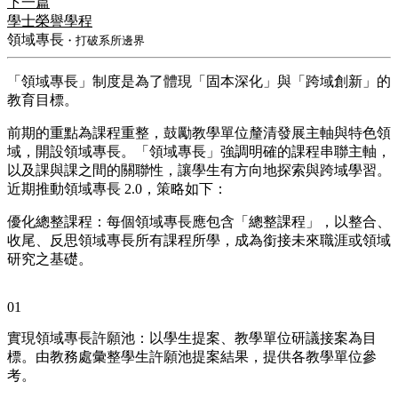
下一篇
學士榮譽學程
領域專長
・打破系所邊界
「領域專長」制度是為了體現「固本深化」與「跨域創新」的
教育目標。
前期的重點為課程重整，鼓勵教學單位釐清發展主軸與特色領
域，開設領域專長。「領域專長」強調明確的課程串聯主軸，
以及課與課之間的關聯性，讓學生有方向地探索與跨域學習。
近期推動領域專長 2.0，策略如下：
優化總整課程：每個領域專長應包含「總整課程」，以整合、
收尾、反思領域專長所有課程所學，成為銜接未來職涯或領域
研究之基礎。
01
實現領域專長許願池：以學生提案、教學單位研議接案為目
標。由教務處彙整學生許願池提案結果，提供各教學單位參
考。