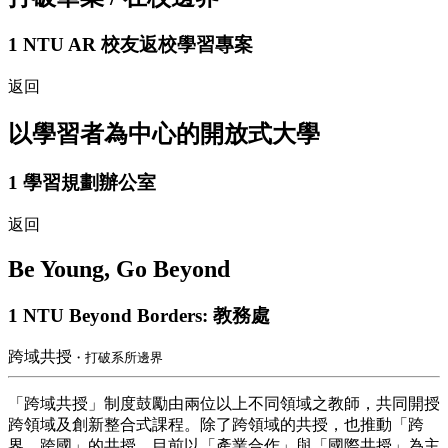
1
NTU AR 校友返校學習專案
返回
以學習者為中心的開放式大學
1
學習規劃辦公室
返回
Be Young, Go Beyond
1
NTU Beyond Borders: 教務處
跨域共授
・打破系所邊界
「跨域共授」制度鼓勵由兩位以上不同領域之教師，共同開授
跨領域及創新整合式課程。除了跨領域的共授，也推動「跨
界、跨國」的共授，目前以「產業合作」與「國際共授」為主