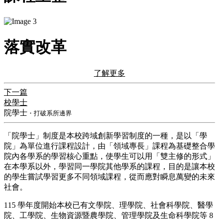
落實改革
了解更多
下一篇
校學士
院學士
・打破系所邊界
​「院學士」制度是本校跨域創新學習制度的一種，是以「學
院」為單位進行課程設計，由「領域專長」課程為基礎整合學
院內各學系的學習核心重點，使學生可以用「雙主修的形式」
在本學系以外，學習同一學院其他學系的課程，目的是讓本校
的學生嘗試學習更多不同領域課程，從而應對瞬息萬變的未來
社會。
115 學年度開始本校已有文學院、理學院、社會科學院、醫學
院、工學院、生物資源暨農學院、管理學院及生命科學院等 8