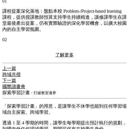
01
課程提案深化落地：盤點本校 Problem-/Project-based learning
課程，提供授課教師預算支持學生持續精進，讓修課學生在課
堂最後產出提案，仍有實際驗證的深化學習機會，以擴大校園
內的自主學習氛圍。
02
了解更多
上一篇
跨域共授
下一篇
國際讀書會
探索學習計畫
・打破教室邊界
「探索學習計畫」的用意，是讓學生不休學也能到任何學習場
域自主探索、跨域學習。
透過 1 至 4 學期的時間，讓學生每學期提出預計執行的規劃，
到國內外任何場域學習，期間可保有在校學生身份。