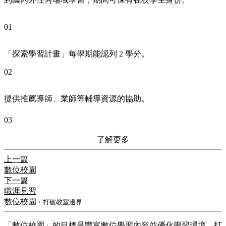
01
「探索學習計畫」每學期能認列 2 學分。
02
提供推薦導師、業師等輔導資源的協助。
03
了解更多
上一篇
數位校園
下一篇
職涯見習
數位校園
・打破教室邊界
「數位校園」的目標是豐富數位學習內容並優化學習環境，打