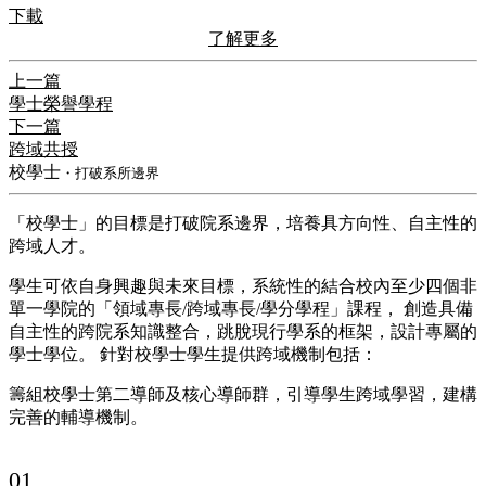
下載
了解更多
上一篇
學士榮譽學程
下一篇
跨域共授
校學士
・打破系所邊界
「校學士」的目標是打破院系邊界，培養具方向性、自主性的
跨域人才。
學生可依自身興趣與未來目標，系統性的結合校內至少四個非
單一學院的「領域專長/跨域專長/學分學程」課程， 創造具備
自主性的跨院系知識整合，跳脫現行學系的框架，設計專屬的
學士學位。 針對校學士學生提供跨域機制包括：
籌組校學士第二導師及核心導師群，引導學生跨域學習，建構
完善的輔導機制。
01