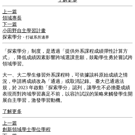
上一篇
領域專長
下一篇
小田野自主學習計畫
探索學分
・打破系所邊界
​「探索學分」制度，是透過「提供外系課程成績彈性計算方
式」，降低成績因素影響跨域選課意願，鼓勵學生勇於嘗試跨
領域學習。
​大一、大二學生修習外系課程時，可依據該科原始成績之情
況，申請將成績改為「通過」或取消記錄。 臺大已通過法
規，於 2023 年啟動「探索學分」認列，讓學生不必擔憂成績
表現而對跨域學習裹足不前，以容許試誤的策略來觸發學生開
展自主學習，激發學習動機。
了解更多
上一篇
創新領域學士學位學程