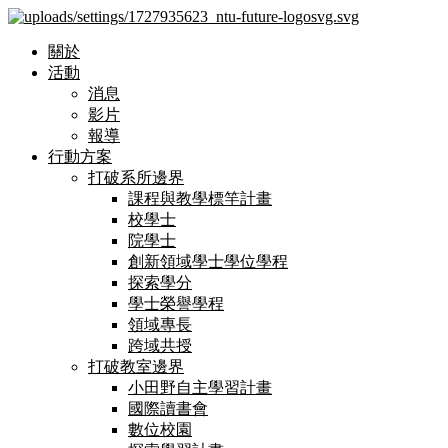
關於
活動
消息
影片
報導
行動方案
打破系所邊界
課程與教學標竿計畫
校學士
院學士
創新領域學士學位學程
探索學分
學士榮譽學程
領域專長
跨域共授
打破教室邊界
小田野自主學習計畫
國際讀書會
數位校園