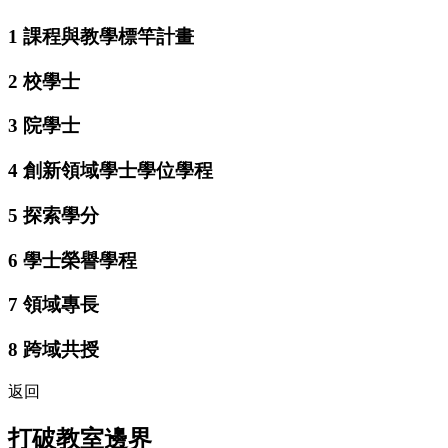
1
課程與教學標竿計畫
2
校學士
3
院學士
4
創新領域學士學位學程
5
探索學分
6
學士榮譽學程
7
領域專長
8
跨域共授
返回
打破教室邊界