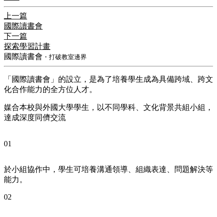
上一篇
國際讀書會
下一篇
探索學習計畫
國際讀書會
・打破教室邊界
「國際讀書會」的設立，是為了培養學生成為具備跨域、跨文
化合作能力的全方位人才。
媒合本校與外國大學學生，以不同學科、文化背景共組小組，
達成深度同儕交流
01
於小組協作中，學生可培養溝通領導、組織表達、問題解決等
能力。
02