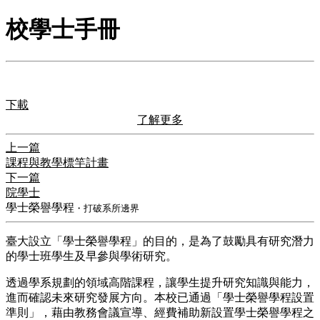
校學士手冊
下載
了解更多
上一篇
課程與教學標竿計畫
下一篇
院學士
學士榮譽學程
・打破系所邊界
臺大設立「學士榮譽學程」的目的，是為了鼓勵具有研究潛力
的學士班學生及早參與學術研究。
透過學系規劃的領域高階課程，讓學生提升研究知識與能力，
進而確認未來研究發展方向。本校已通過「學士榮譽學程設置
準則」，藉由教務會議宣導、經費補助新設置學士榮譽學程之