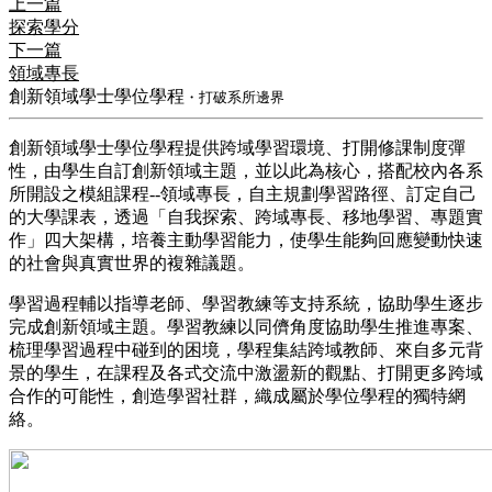
上一篇
探索學分
下一篇
領域專長
創新領域學士學位學程
・打破系所邊界
​創新領域學士學位學程提供跨域學習環境、打開修課制度彈
性，由學生自訂創新領域主題，並以此為核心，搭配校內各系
所開設之模組課程--領域專長，自主規劃學習路徑、訂定自己
的大學課表，透過「自我探索、跨域專長、移地學習、專題實
作」四大架構，培養主動學習能力，使學生能夠回應變動快速
的社會與真實世界的複雜議題。
​學習過程輔以指導老師、學習教練等支持系統，協助學生逐步
完成創新領域主題。學習教練以同儕角度協助學生推進專案、
梳理學習過程中碰到的困境，學程集結跨域教師、來自多元背
景的學生，在課程及各式交流中激盪新的觀點、打開更多跨域
合作的可能性，創造學習社群，織成屬於學位學程的獨特網
絡。