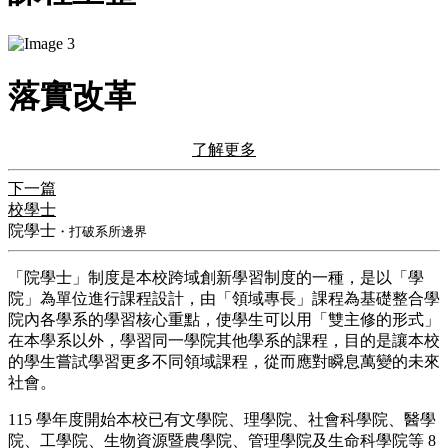
落實改革
了解更多
下一篇
校學士
院學士
・打破系所邊界
​「院學士」制度是本校跨域創新學習制度的一種，是以「學
院」為單位進行課程設計，由「領域專長」課程為基礎整合學
院內各學系的學習核心重點，使學生可以用「雙主修的形式」
在本學系以外，學習同一學院其他學系的課程，目的是讓本校
的學生嘗試學習更多不同領域課程，從而應對瞬息萬變的未來
社會。
115 學年度開始本校已有文學院、理學院、社會科學院、醫學
院、工學院、生物資源暨農學院、管理學院及生命科學院等 8