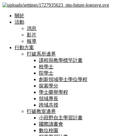
關於
活動
消息
影片
報導
行動方案
打破系所邊界
課程與教學標竿計畫
校學士
院學士
創新領域學士學位學程
探索學分
學士榮譽學程
領域專長
跨域共授
打破教室邊界
小田野自主學習計畫
國際讀書會
數位校園