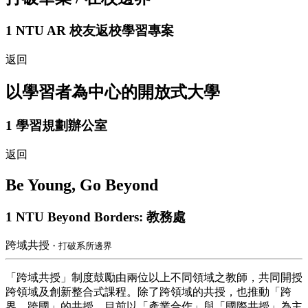
1
NTU AR 校友返校學習專案
返回
以學習者為中心的開放式大學
1
學習規劃辦公室
返回
Be Young, Go Beyond
1
NTU Beyond Borders: 教務處
跨域共授
・打破系所邊界
「跨域共授」制度鼓勵由兩位以上不同領域之教師，共同開授
跨領域及創新整合式課程。除了跨領域的共授，也推動「跨
界、跨國」的共授，目前以「產業合作」與「國際共授」為主