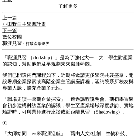
了解更多
上一篇
小田野自主學習計畫
下一篇
數位校園
職涯見習
・打破產學邊界
「職涯見習 （clerkship）」是為了強化大一、大二學生對產業
的認知，幫助他們及早規劃未來職涯藍圖。
我們已開設兩門課程如下，近期將邀請更多學院共襄盛舉，開
設暑期企業探索或高階企業主管講座課程，涵納院系所校友與
專業人脈，擴充產業多元性。
「職場走讀—暑期企業探索」：透過課程說明會、期初學習聚
會初步建構對該產業的認識，學生至產業場域深度參訪、實地
驗證時，可與業師進行座談或近距離見習 （Shadowing）。
01
「大師給問—未來職涯巡航」：藉由人文/社創、生物科技、