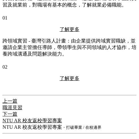
習及就業前，對職場有基本的概念，了解就業必備職能。
01
了解更多
跨領域實習 - 臺灣引路人計畫：由企業提供跨域實習職缺，並
邀請企業主管擔任導師，帶領學生與不同領域的人才協作，培
養跨域溝通及問題解決能力。
02
了解更多
上一篇
職涯見習
下一篇
NTU AR 校友返校學習專案
NTU AR 校友返校學習專案
・打破畢業 / 在校邊界