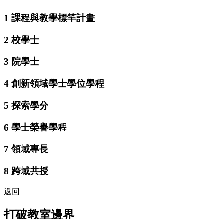
1
課程與教學標竿計畫
2
校學士
3
院學士
4
創新領域學士學位學程
5
探索學分
6
學士榮譽學程
7
領域專長
8
跨域共授
返回
打破教室邊界