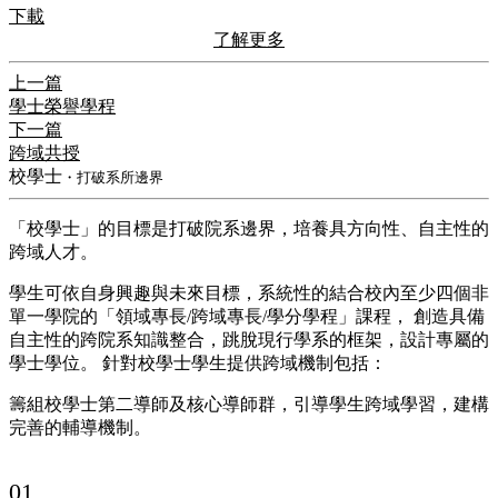
下載
了解更多
上一篇
學士榮譽學程
下一篇
跨域共授
校學士
・打破系所邊界
「校學士」的目標是打破院系邊界，培養具方向性、自主性的
跨域人才。
學生可依自身興趣與未來目標，系統性的結合校內至少四個非
單一學院的「領域專長/跨域專長/學分學程」課程， 創造具備
自主性的跨院系知識整合，跳脫現行學系的框架，設計專屬的
學士學位。 針對校學士學生提供跨域機制包括：
籌組校學士第二導師及核心導師群，引導學生跨域學習，建構
完善的輔導機制。
01