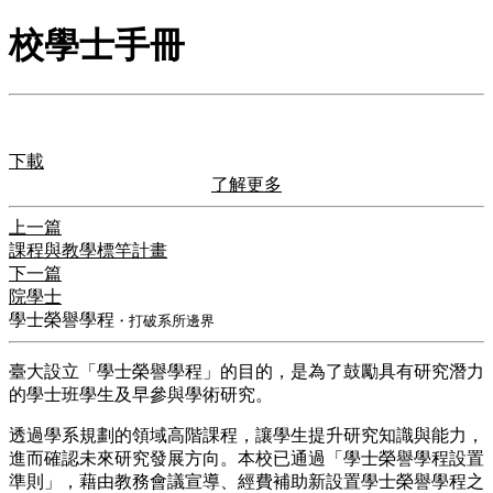
校學士手冊
下載
了解更多
上一篇
課程與教學標竿計畫
下一篇
院學士
學士榮譽學程
・打破系所邊界
臺大設立「學士榮譽學程」的目的，是為了鼓勵具有研究潛力
的學士班學生及早參與學術研究。
透過學系規劃的領域高階課程，讓學生提升研究知識與能力，
進而確認未來研究發展方向。本校已通過「學士榮譽學程設置
準則」，藉由教務會議宣導、經費補助新設置學士榮譽學程之