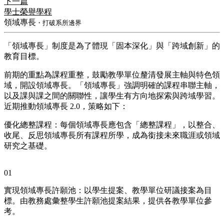
下一篇
學士榮譽學程
領域專長
・打破系所邊界
「領域專長」制度是為了體現「固本深化」與「跨域創新」的
教育目標。
前期的重點為課程重整，鼓勵教學單位釐清發展主軸與特色領
域，開設領域專長。「領域專長」強調明確的課程串聯主軸，
以及課與課之間的關聯性，讓學生有方向地探索與跨域學習。
近期推動領域專長 2.0，策略如下：
優化總整課程：每個領域專長應包含「總整課程」，以整合、
收尾、反思領域專長所有課程所學，成為銜接未來職涯或領域
研究之基礎。
01
實現領域專長許願池：以學生提案、教學單位研議接案為目
標。由教務處彙整學生許願池提案結果，提供各教學單位參
考。