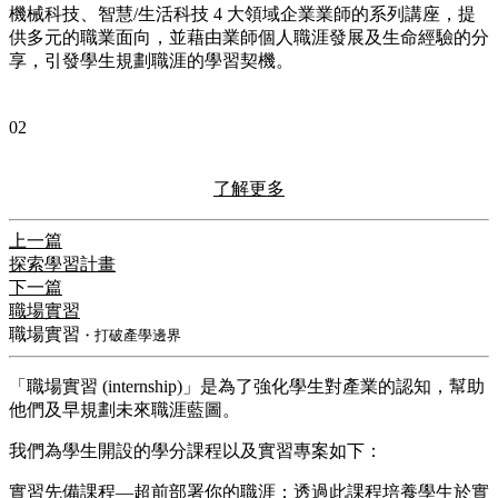
機械科技、智慧/生活科技 4 大領域企業業師的系列講座，提
供多元的職業面向，並藉由業師個人職涯發展及生命經驗的分
享，引發學生規劃職涯的學習契機。
02
了解更多
上一篇
探索學習計畫
下一篇
職場實習
職場實習
・打破產學邊界
「職場實習 (internship)」是為了強化學生對產業的認知，幫助
他們及早規劃未來職涯藍圖。
我們為學生開設的學分課程以及實習專案如下：
實習先備課程—超前部署你的職涯：透過此課程培養學生於實