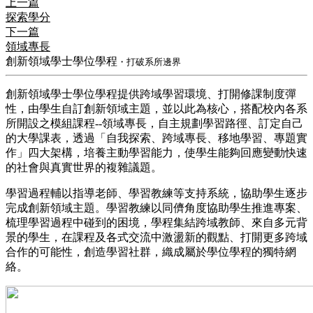
上一篇
探索學分
下一篇
領域專長
創新領域學士學位學程
・打破系所邊界
​創新領域學士學位學程提供跨域學習環境、打開修課制度彈
性，由學生自訂創新領域主題，並以此為核心，搭配校內各系
所開設之模組課程--領域專長，自主規劃學習路徑、訂定自己
的大學課表，透過「自我探索、跨域專長、移地學習、專題實
作」四大架構，培養主動學習能力，使學生能夠回應變動快速
的社會與真實世界的複雜議題。
​學習過程輔以指導老師、學習教練等支持系統，協助學生逐步
完成創新領域主題。學習教練以同儕角度協助學生推進專案、
梳理學習過程中碰到的困境，學程集結跨域教師、來自多元背
景的學生，在課程及各式交流中激盪新的觀點、打開更多跨域
合作的可能性，創造學習社群，織成屬於學位學程的獨特網
絡。