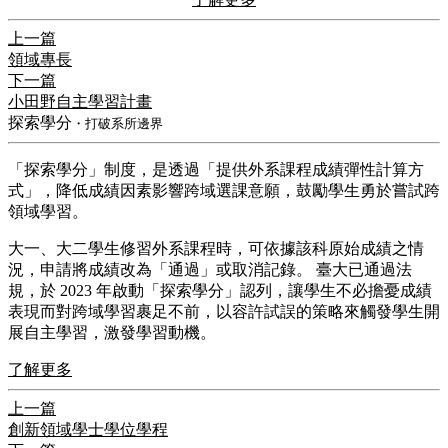
上一篇
領域專長
下一篇
小田野自主學習計畫
探索學分
・打破系所邊界
​「探索學分」制度，是透過「提供外系課程成績彈性計算方
式」，降低成績因素影響跨域選課意願，鼓勵學生勇於嘗試跨
領域學習。
​大一、大二學生修習外系課程時，可依據該科原始成績之情
況，申請將成績改為「通過」或取消記錄。 臺大已通過法
規，於 2023 年啟動「探索學分」認列，讓學生不必擔憂成績
表現而對跨域學習裹足不前，以容許試誤的策略來觸發學生開
展自主學習，激發學習動機。
了解更多
上一篇
創新領域學士學位學程