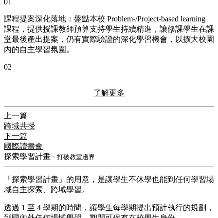
01
課程提案深化落地：盤點本校 Problem-/Project-based learning
課程，提供授課教師預算支持學生持續精進，讓修課學生在課
堂最後產出提案，仍有實際驗證的深化學習機會，以擴大校園
內的自主學習氛圍。
02
了解更多
上一篇
跨域共授
下一篇
國際讀書會
探索學習計畫
・打破教室邊界
「探索學習計畫」的用意，是讓學生不休學也能到任何學習場
域自主探索、跨域學習。
透過 1 至 4 學期的時間，讓學生每學期提出預計執行的規劃，
到國內外任何場域學習，期間可保有在校學生身份。