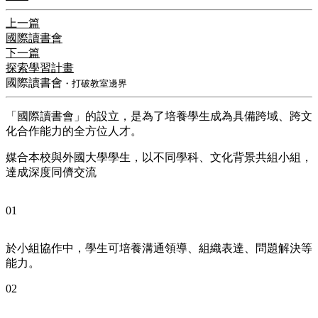
上一篇
國際讀書會
下一篇
探索學習計畫
國際讀書會
・打破教室邊界
「國際讀書會」的設立，是為了培養學生成為具備跨域、跨文
化合作能力的全方位人才。
媒合本校與外國大學學生，以不同學科、文化背景共組小組，
達成深度同儕交流
01
於小組協作中，學生可培養溝通領導、組織表達、問題解決等
能力。
02