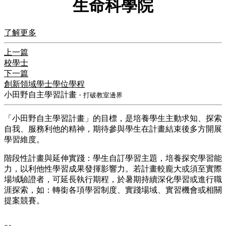
生命科學院
了解更多
上一篇
校學士
下一篇
創新領域學士學位學程
小田野自主學習計畫
・打破教室邊界
「小田野自主學習計畫」的目標，是培養學生主動求知、探索
自我、服務利他的精神，期待參與學生在計畫結束後多方開展
學習維度。
階段性計畫與延伸實踐：學生自訂學習主題，培養探究學習能
力，以利他性學習成果發揮影響力。若計畫較龐大或須至實際
場域驗證者，可延長執行期程，於暑期持續深化學習或進行職
涯探索，如：轉銜各項學習制度、實踐場域、實習機會或相關
提案競賽。