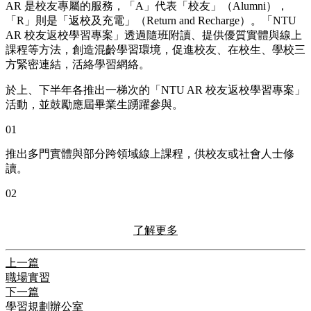
AR 是校友專屬的服務，「A」代表「校友」（Alumni），
「R」則是「返校及充電」（Return and Recharge）。「NTU
AR 校友返校學習專案」透過隨班附讀、提供優質實體與線上
課程等方法，創造混齡學習環境，促進校友、在校生、學校三
方緊密連結，活絡學習網絡。
於上、下半年各推出一梯次的「NTU AR 校友返校學習專案」
活動，並鼓勵應屆畢業生踴躍參與。
01
推出多門實體與部分跨領域線上課程，供校友或社會人士修
讀。
02
了解更多
上一篇
職場實習
下一篇
學習規劃辦公室