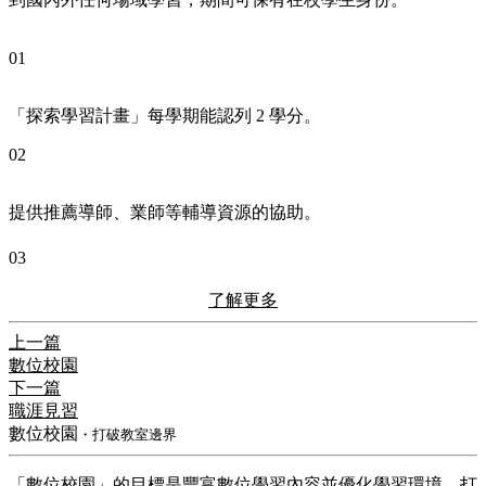
01
「探索學習計畫」每學期能認列 2 學分。
02
提供推薦導師、業師等輔導資源的協助。
03
了解更多
上一篇
數位校園
下一篇
職涯見習
數位校園
・打破教室邊界
「數位校園」的目標是豐富數位學習內容並優化學習環境，打