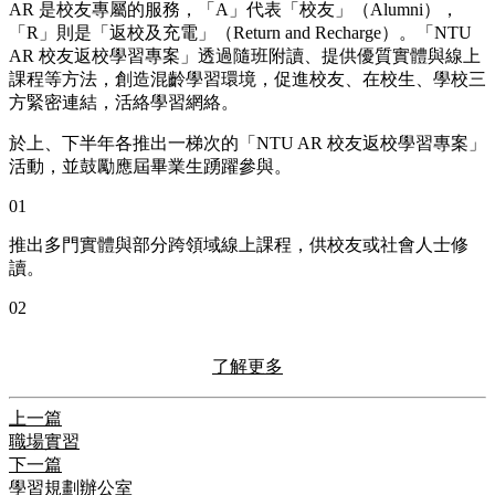
AR 是校友專屬的服務，「A」代表「校友」（Alumni），
「R」則是「返校及充電」（Return and Recharge）。「NTU
AR 校友返校學習專案」透過隨班附讀、提供優質實體與線上
課程等方法，創造混齡學習環境，促進校友、在校生、學校三
方緊密連結，活絡學習網絡。
於上、下半年各推出一梯次的「NTU AR 校友返校學習專案」
活動，並鼓勵應屆畢業生踴躍參與。
01
推出多門實體與部分跨領域線上課程，供校友或社會人士修
讀。
02
了解更多
上一篇
職場實習
下一篇
學習規劃辦公室