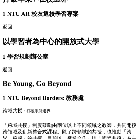
1
NTU AR 校友返校學習專案
返回
以學習者為中心的開放式大學
1
學習規劃辦公室
返回
Be Young, Go Beyond
1
NTU Beyond Borders: 教務處
跨域共授
・打破系所邊界
「跨域共授」制度鼓勵由兩位以上不同領域之教師，共同開授
跨領域及創新整合式課程。除了跨領域的共授，也推動「跨
界、跨國」的共授，目前以「產業合作」與「國際共授」為主