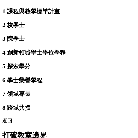
1
課程與教學標竿計畫
2
校學士
3
院學士
4
創新領域學士學位學程
5
探索學分
6
學士榮譽學程
7
領域專長
8
跨域共授
返回
打破教室邊界