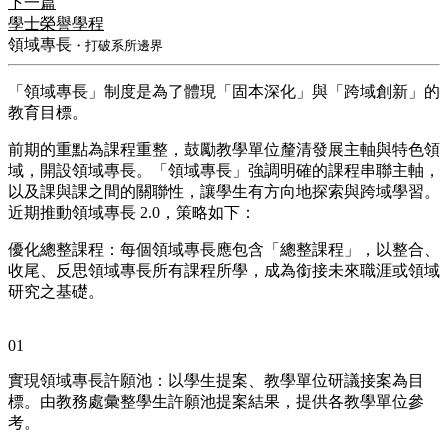
下一篇
學士榮譽學程
領域專長
・打破系所邊界
「領域專長」制度是為了體現「固本深化」與「跨域創新」的
教育目標。
前期的重點為課程重整，鼓勵教學單位釐清發展主軸與特色領
域，開設領域專長。「領域專長」強調明確的課程串聯主軸，
以及課與課之間的關聯性，讓學生有方向地探索與跨域學習。
近期推動領域專長 2.0，策略如下：
優化總整課程：每個領域專長應包含「總整課程」，以整合、
收尾、反思領域專長所有課程所學，成為銜接未來職涯或領域
研究之基礎。
01
實現領域專長許願池：以學生提案、教學單位研議接案為目
標。由教務處彙整學生許願池提案結果，提供各教學單位參
考。