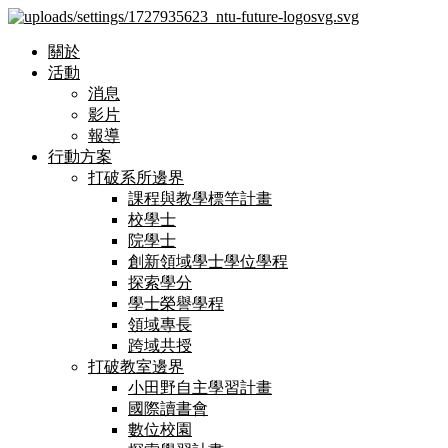
關於
活動
消息
影片
報導
行動方案
打破系所邊界
課程與教學標竿計畫
校學士
院學士
創新領域學士學位學程
探索學分
學士榮譽學程
領域專長
跨域共授
打破教室邊界
小田野自主學習計畫
國際讀書會
數位校園