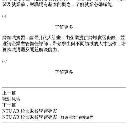
習及就業前，對職場有基本的概念，了解就業必備職能。
01
了解更多
跨領域實習 - 臺灣引路人計畫：由企業提供跨域實習職缺，並
邀請企業主管擔任導師，帶領學生與不同領域的人才協作，培
養跨域溝通及問題解決能力。
02
了解更多
上一篇
職涯見習
下一篇
NTU AR 校友返校學習專案
NTU AR 校友返校學習專案
・打破畢業 / 在校邊界