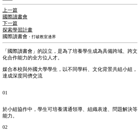
上一篇
國際讀書會
下一篇
探索學習計畫
國際讀書會
・打破教室邊界
「國際讀書會」的設立，是為了培養學生成為具備跨域、跨文
化合作能力的全方位人才。
媒合本校與外國大學學生，以不同學科、文化背景共組小組，
達成深度同儕交流
01
於小組協作中，學生可培養溝通領導、組織表達、問題解決等
能力。
02