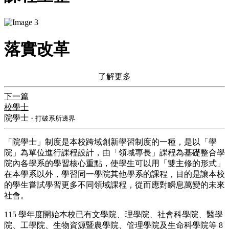
落實改革
了解更多
下一篇
校學士
院學士
・打破系所邊界
​「院學士」制度是本校跨域創新學習制度的一種，是以「學
院」為單位進行課程設計，由「領域專長」課程為基礎整合學
院內各學系的學習核心重點，使學生可以用「雙主修的形式」
在本學系以外，學習同一學院其他學系的課程，目的是讓本校
的學生嘗試學習更多不同領域課程，從而應對瞬息萬變的未來
社會。
115 學年度開始本校已有文學院、理學院、社會科學院、醫學
院、工學院、生物資源暨農學院、管理學院及生命科學院等 8