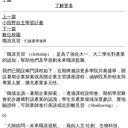
了解更多
上一篇
小田野自主學習計畫
下一篇
數位校園
職涯見習
・打破產學邊界
「職涯見習 （clerkship）」是為了強化大一、大二學生對產業
的認知，幫助他們及早規劃未來職涯藍圖。
我們已開設兩門課程如下，近期將邀請更多學院共襄盛舉，開
設暑期企業探索或高階企業主管講座課程，涵納院系所校友與
專業人脈，擴充產業多元性。
「職場走讀—暑期企業探索」：透過課程說明會、期初學習聚
會初步建構對該產業的認識，學生至產業場域深度參訪、實地
驗證時，可與業師進行座談或近距離見習 （Shadowing）。
01
「大師給問—未來職涯巡航」：藉由人文/社創、生物科技、