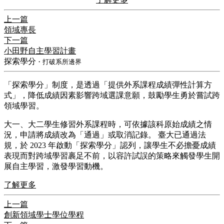
上一篇
領域專長
下一篇
小田野自主學習計畫
探索學分
・打破系所邊界
​「探索學分」制度，是透過「提供外系課程成績彈性計算方
式」，降低成績因素影響跨域選課意願，鼓勵學生勇於嘗試跨
領域學習。
​大一、大二學生修習外系課程時，可依據該科原始成績之情
況，申請將成績改為「通過」或取消記錄。 臺大已通過法
規，於 2023 年啟動「探索學分」認列，讓學生不必擔憂成績
表現而對跨域學習裹足不前，以容許試誤的策略來觸發學生開
展自主學習，激發學習動機。
了解更多
上一篇
創新領域學士學位學程