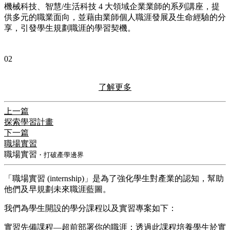
機械科技、智慧/生活科技 4 大領域企業業師的系列講座，提
供多元的職業面向，並藉由業師個人職涯發展及生命經驗的分
享，引發學生規劃職涯的學習契機。
02
了解更多
上一篇
探索學習計畫
下一篇
職場實習
職場實習
・打破產學邊界
「職場實習 (internship)」是為了強化學生對產業的認知，幫助
他們及早規劃未來職涯藍圖。
我們為學生開設的學分課程以及實習專案如下：
實習先備課程—超前部署你的職涯：透過此課程培養學生於實