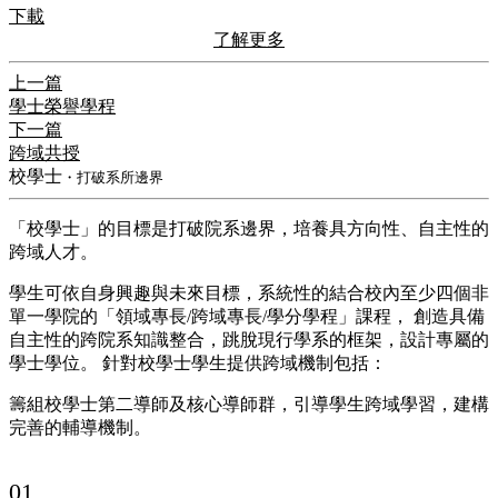
下載
了解更多
上一篇
學士榮譽學程
下一篇
跨域共授
校學士
・打破系所邊界
「校學士」的目標是打破院系邊界，培養具方向性、自主性的
跨域人才。
學生可依自身興趣與未來目標，系統性的結合校內至少四個非
單一學院的「領域專長/跨域專長/學分學程」課程， 創造具備
自主性的跨院系知識整合，跳脫現行學系的框架，設計專屬的
學士學位。 針對校學士學生提供跨域機制包括：
籌組校學士第二導師及核心導師群，引導學生跨域學習，建構
完善的輔導機制。
01