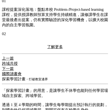
01
課程提案深化落地：盤點本校 Problem-/Project-based learning
課程，提供授課教師預算支持學生持續精進，讓修課學生在課
堂最後產出提案，仍有實際驗證的深化學習機會，以擴大校園
內的自主學習氛圍。
02
了解更多
上一篇
跨域共授
下一篇
國際讀書會
探索學習計畫
・打破教室邊界
「探索學習計畫」的用意，是讓學生不休學也能到任何學習場
域自主探索、跨域學習。
透過 1 至 4 學期的時間，讓學生每學期提出預計執行的規劃，
到國內外任何場域學習，期間可保有在校學生身份。