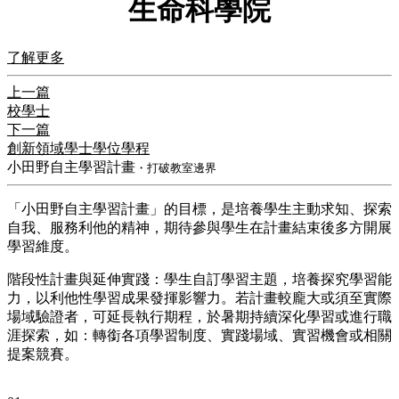
生命科學院
了解更多
上一篇
校學士
下一篇
創新領域學士學位學程
小田野自主學習計畫
・打破教室邊界
「小田野自主學習計畫」的目標，是培養學生主動求知、探索
自我、服務利他的精神，期待參與學生在計畫結束後多方開展
學習維度。
階段性計畫與延伸實踐：學生自訂學習主題，培養探究學習能
力，以利他性學習成果發揮影響力。若計畫較龐大或須至實際
場域驗證者，可延長執行期程，於暑期持續深化學習或進行職
涯探索，如：轉銜各項學習制度、實踐場域、實習機會或相關
提案競賽。