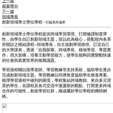
上一篇
探索學分
下一篇
領域專長
創新領域學士學位學程
・打破系所邊界
​創新領域學士學位學程提供跨域學習環境、打開修課制度彈
性，由學生自訂創新領域主題，並以此為核心，搭配校內各系
所開設之模組課程--領域專長，自主規劃學習路徑、訂定自己
的大學課表，透過「自我探索、跨域專長、移地學習、專題實
作」四大架構，培養主動學習能力，使學生能夠回應變動快速
的社會與真實世界的複雜議題。
​學習過程輔以指導老師、學習教練等支持系統，協助學生逐步
完成創新領域主題。學習教練以同儕角度協助學生推進專案、
梳理學習過程中碰到的困境，學程集結跨域教師、來自多元背
景的學生，在課程及各式交流中激盪新的觀點、打開更多跨域
合作的可能性，創造學習社群，織成屬於學位學程的獨特網
絡。