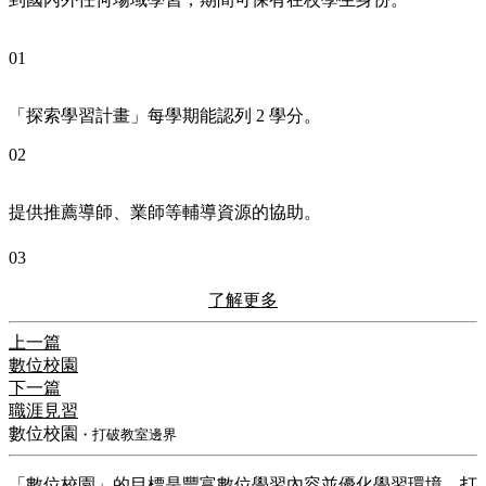
01
「探索學習計畫」每學期能認列 2 學分。
02
提供推薦導師、業師等輔導資源的協助。
03
了解更多
上一篇
數位校園
下一篇
職涯見習
數位校園
・打破教室邊界
「數位校園」的目標是豐富數位學習內容並優化學習環境，打