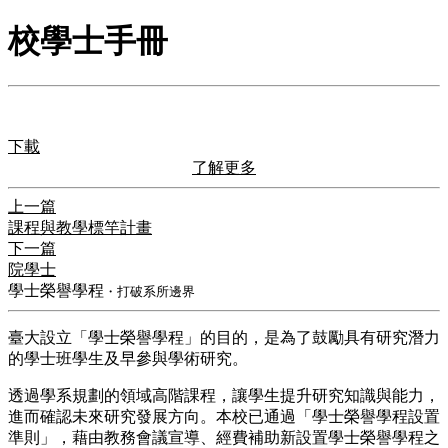
校學士手冊
下載
了解更多
上一篇
課程與教學標竿計畫
下一篇
院學士
學士榮譽學程
・打破系所邊界
臺大設立「學士榮譽學程」的目的，是為了鼓勵具有研究潛力
的學士班學生及早參與學術研究。
透過學系規劃的領域高階課程，讓學生提升研究知識與能力，
進而確認未來研究發展方向。本校已通過「學士榮譽學程設置
準則」，藉由教務會議宣導、經費補助新設置學士榮譽學程之