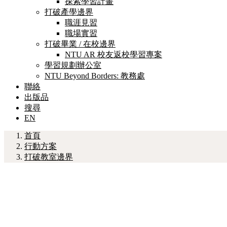
探索學習計畫
打破產學邊界
職涯見習
職場實習
打破畢業 / 在校邊界
NTU AR 校友返校學習專案
學習規劃辦公室
NTU Beyond Borders: 教務處
聯絡
出版品
搜尋
EN
首頁
行動方案
打破教室邊界