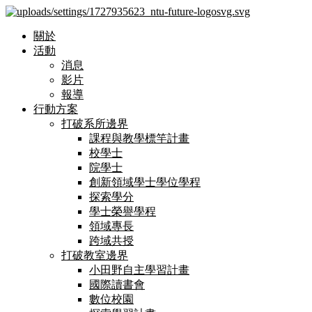
關於
活動
消息
影片
報導
行動方案
打破系所邊界
課程與教學標竿計畫
校學士
院學士
創新領域學士學位學程
探索學分
學士榮譽學程
領域專長
跨域共授
打破教室邊界
小田野自主學習計畫
國際讀書會
數位校園