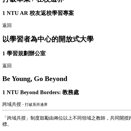
1
NTU AR 校友返校學習專案
返回
以學習者為中心的開放式大學
1
學習規劃辦公室
返回
Be Young, Go Beyond
1
NTU Beyond Borders: 教務處
跨域共授
・打破系所邊界
「跨域共授」制度鼓勵由兩位以上不同領域之教師，共同開授
標。