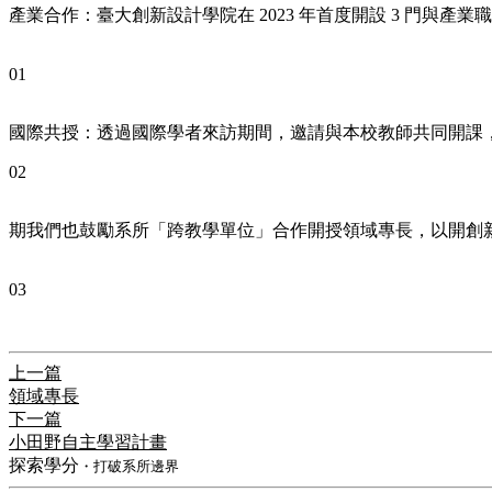
產業合作：臺大創新設計學院在 2023 年首度開設 3 門
01
國際共授：透過國際學者來訪期間，邀請與本校教師共同開課
02
期我們也鼓勵系所「跨教學單位」合作開授領域專長，以開創
03
上一篇
領域專長
下一篇
小田野自主學習計畫
探索學分
・打破系所邊界