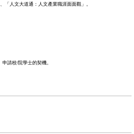
務」、「人文大道通：人文產業職涯面面觀」。
申請校/院學士的契機。