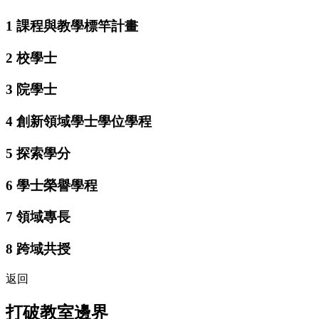
1
課程與教學標竿計畫
2
校學士
3
院學士
4
創新領域學士學位學程
5
探索學分
6
學士榮譽學程
7
領域專長
8
跨域共授
返回
打破教室邊界