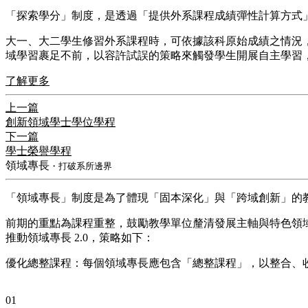
​「探索學分」制度，是透過「提供外系課程成績彈性計算方
​大一、大二學生修習外系課程時，可依據該科原始成績之情況，
域學習裹足不前，以容許試誤的策略來觸發學生開展自主學習
了解更多
上一篇
創新領域學士學位學程
下一篇
學士榮譽學程
領域專長
・打破系所邊界
「領域專長」制度是為了體現「固本深化」與「跨域創新」的
前期的重點為課程重整，鼓勵教學單位釐清發展主軸與特色領
推動領域專長 2.0，策略如下：
優化總整課程：每個領域專長應包含「總整課程」，以整合、
01