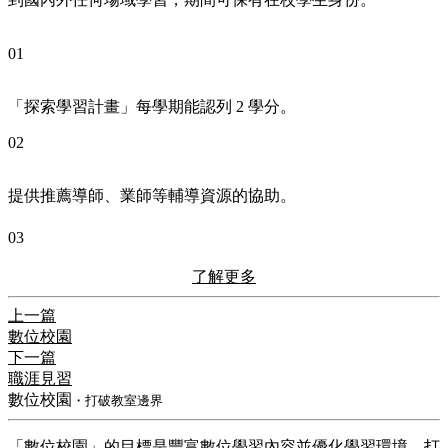
01
「探索學習計畫」每學期能認列 2 學分。
02
提供推薦導師、業師等輔導資源的協助。
03
了解更多
上一篇
數位校園
下一篇
職涯見習
數位校園
・打破教室邊界
「數位校園」的目標是豐富數位學習內容並優化學習環境，打