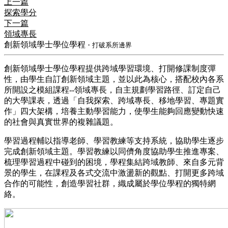
上一篇
探索學分
下一篇
領域專長
創新領域學士學位學程
・打破系所邊界
​創新領域學士學位學程提供跨域學習環境、打開修課制度彈
性，由學生自訂創新領域主題，並以此為核心，搭配校內各系
所開設之模組課程--領域專長，自主規劃學習路徑、訂定自己
的大學課表，透過「自我探索、跨域專長、移地學習、專題實
作」四大架構，培養主動學習能力，使學生能夠回應變動快速
的社會與真實世界的複雜議題。
​學習過程輔以指導老師、學習教練等支持系統，協助學生逐步
完成創新領域主題。學習教練以同儕角度協助學生推進專案、
梳理學習過程中碰到的困境，學程集結跨域教師、來自多元背
景的學生，在課程及各式交流中激盪新的觀點、打開更多跨域
合作的可能性，創造學習社群，織成屬於學位學程的獨特網
絡。