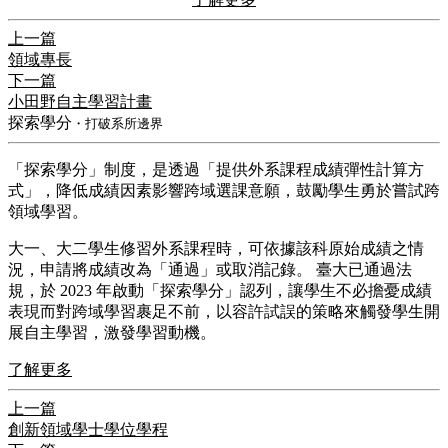
上一篇
領域專長
下一篇
小田野自主學習計畫
探索學分
・打破系所邊界
​「探索學分」制度，是透過「提供外系課程成績彈性計算方
式」，降低成績因素影響跨域選課意願，鼓勵學生勇於嘗試跨
領域學習。
​大一、大二學生修習外系課程時，可依據該科原始成績之情
況，申請將成績改為「通過」或取消記錄。 臺大已通過法
規，於 2023 年啟動「探索學分」認列，讓學生不必擔憂成績
表現而對跨域學習裹足不前，以容許試誤的策略來觸發學生開
展自主學習，激發學習動機。
了解更多
上一篇
創新領域學士學位學程