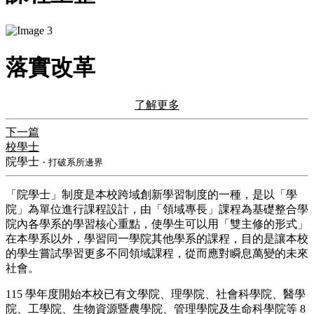
落實改革
了解更多
下一篇
校學士
院學士
・打破系所邊界
​「院學士」制度是本校跨域創新學習制度的一種，是以「學
院」為單位進行課程設計，由「領域專長」課程為基礎整合學
院內各學系的學習核心重點，使學生可以用「雙主修的形式」
在本學系以外，學習同一學院其他學系的課程，目的是讓本校
的學生嘗試學習更多不同領域課程，從而應對瞬息萬變的未來
社會。
115 學年度開始本校已有文學院、理學院、社會科學院、醫學
院、工學院、生物資源暨農學院、管理學院及生命科學院等 8