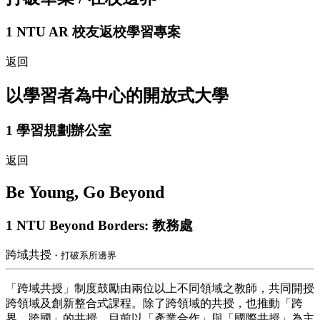
1
NTU AR 校友返校學習專案
返回
以學習者為中心的開放式大學
1
學習規劃辦公室
返回
Be Young, Go Beyond
1
NTU Beyond Borders: 教務處
跨域共授
・打破系所邊界
「跨域共授」制度鼓勵由兩位以上不同領域之教師，共同開授
跨領域及創新整合式課程。除了跨領域的共授，也推動「跨
界、跨國」的共授，目前以「產業合作」與「國際共授」為主