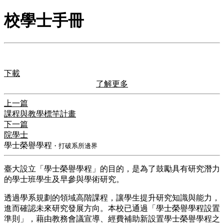
校學士手冊
下載
了解更多
上一篇
課程與教學標竿計畫
下一篇
院學士
學士榮譽學程
・打破系所邊界
臺大設立「學士榮譽學程」的目的，是為了鼓勵具有研究潛力
的學士班學生及早參與學術研究。
透過學系規劃的領域高階課程，讓學生提升研究知識與能力，
進而確認未來研究發展方向。本校已通過「學士榮譽學程設置
準則」，藉由教務會議宣導、經費補助新設置學士榮譽學程之