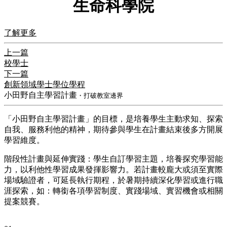
生命科學院
了解更多
上一篇
校學士
下一篇
創新領域學士學位學程
小田野自主學習計畫
・打破教室邊界
「小田野自主學習計畫」的目標，是培養學生主動求知、探索
自我、服務利他的精神，期待參與學生在計畫結束後多方開展
學習維度。
階段性計畫與延伸實踐：學生自訂學習主題，培養探究學習能
力，以利他性學習成果發揮影響力。若計畫較龐大或須至實際
場域驗證者，可延長執行期程，於暑期持續深化學習或進行職
涯探索，如：轉銜各項學習制度、實踐場域、實習機會或相關
提案競賽。