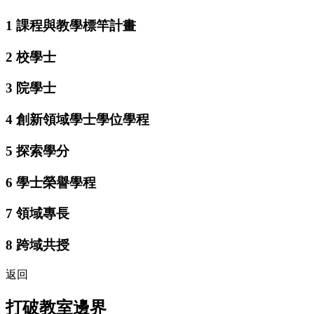
1
課程與教學標竿計畫
2
校學士
3
院學士
4
創新領域學士學位學程
5
探索學分
6
學士榮譽學程
7
領域專長
8
跨域共授
返回
打破教室邊界