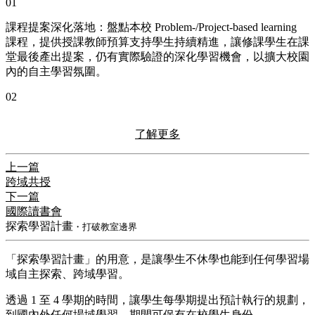
01
課程提案深化落地：盤點本校 Problem-/Project-based learning
課程，提供授課教師預算支持學生持續精進，讓修課學生在課
堂最後產出提案，仍有實際驗證的深化學習機會，以擴大校園
內的自主學習氛圍。
02
了解更多
上一篇
跨域共授
下一篇
國際讀書會
探索學習計畫
・打破教室邊界
「探索學習計畫」的用意，是讓學生不休學也能到任何學習場
域自主探索、跨域學習。
透過 1 至 4 學期的時間，讓學生每學期提出預計執行的規劃，
到國內外任何場域學習，期間可保有在校學生身份。