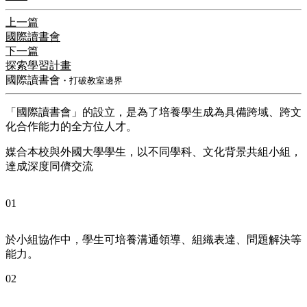
上一篇
國際讀書會
下一篇
探索學習計畫
國際讀書會
・打破教室邊界
「國際讀書會」的設立，是為了培養學生成為具備跨域、跨文
化合作能力的全方位人才。
媒合本校與外國大學學生，以不同學科、文化背景共組小組，
達成深度同儕交流
01
於小組協作中，學生可培養溝通領導、組織表達、問題解決等
能力。
02