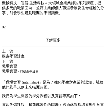
機械科技、智慧/生活科技 4 大領域企業業師的系列講座，提
供多元的職業面向，並藉由業師個人職涯發展及生命經驗的分
享，引發學生規劃職涯的學習契機。
02
了解更多
上一篇
探索學習計畫
下一篇
職場實習
職場實習
・打破產學邊界
「職場實習 (internship)」是為了強化學生對產業的認知，幫助
他們及早規劃未來職涯藍圖。
我們為學生開設的學分課程以及實習專案如下：
實習先備課程—超前部署你的職涯：透過此課程培養學生於實