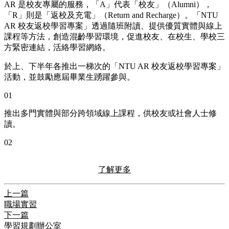
AR 是校友專屬的服務，「A」代表「校友」（Alumni），
「R」則是「返校及充電」（Return and Recharge）。「NTU
AR 校友返校學習專案」透過隨班附讀、提供優質實體與線上
課程等方法，創造混齡學習環境，促進校友、在校生、學校三
方緊密連結，活絡學習網絡。
於上、下半年各推出一梯次的「NTU AR 校友返校學習專案」
活動，並鼓勵應屆畢業生踴躍參與。
01
推出多門實體與部分跨領域線上課程，供校友或社會人士修
讀。
02
了解更多
上一篇
職場實習
下一篇
學習規劃辦公室