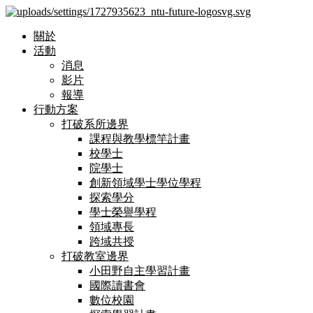
關於
活動
消息
影片
報導
行動方案
打破系所邊界
課程與教學標竿計畫
校學士
院學士
創新領域學士學位學程
探索學分
學士榮譽學程
領域專長
跨域共授
打破教室邊界
小田野自主學習計畫
國際讀書會
數位校園