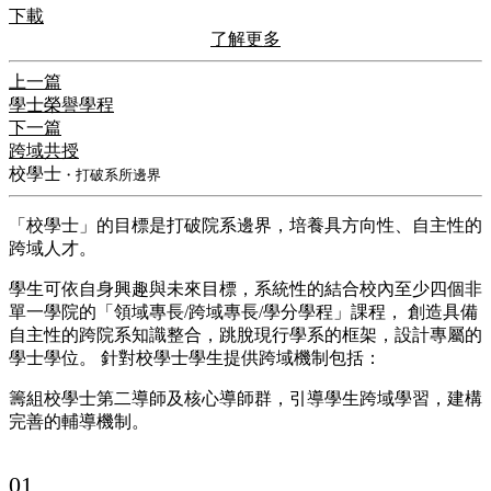
下載
了解更多
上一篇
學士榮譽學程
下一篇
跨域共授
校學士
・打破系所邊界
「校學士」的目標是打破院系邊界，培養具方向性、自主性的
跨域人才。
學生可依自身興趣與未來目標，系統性的結合校內至少四個非
單一學院的「領域專長/跨域專長/學分學程」課程， 創造具備
自主性的跨院系知識整合，跳脫現行學系的框架，設計專屬的
學士學位。 針對校學士學生提供跨域機制包括：
籌組校學士第二導師及核心導師群，引導學生跨域學習，建構
完善的輔導機制。
01