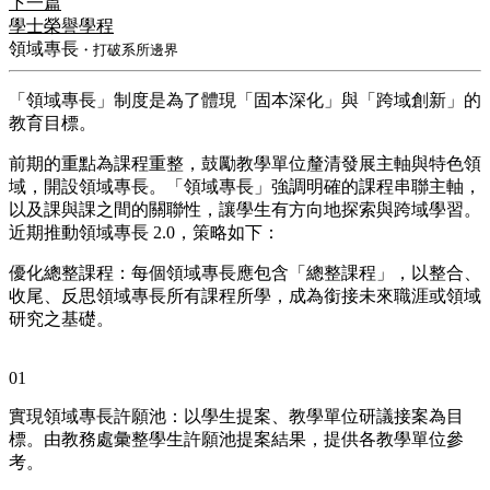
下一篇
學士榮譽學程
領域專長
・打破系所邊界
「領域專長」制度是為了體現「固本深化」與「跨域創新」的
教育目標。
前期的重點為課程重整，鼓勵教學單位釐清發展主軸與特色領
域，開設領域專長。「領域專長」強調明確的課程串聯主軸，
以及課與課之間的關聯性，讓學生有方向地探索與跨域學習。
近期推動領域專長 2.0，策略如下：
優化總整課程：每個領域專長應包含「總整課程」，以整合、
收尾、反思領域專長所有課程所學，成為銜接未來職涯或領域
研究之基礎。
01
實現領域專長許願池：以學生提案、教學單位研議接案為目
標。由教務處彙整學生許願池提案結果，提供各教學單位參
考。