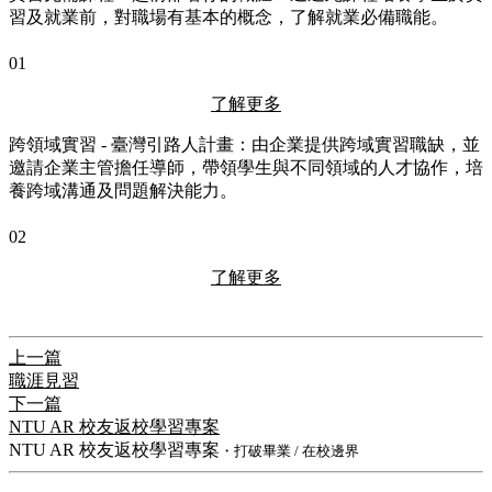
習及就業前，對職場有基本的概念，了解就業必備職能。
01
了解更多
跨領域實習 - 臺灣引路人計畫：由企業提供跨域實習職缺，並
邀請企業主管擔任導師，帶領學生與不同領域的人才協作，培
養跨域溝通及問題解決能力。
02
了解更多
上一篇
職涯見習
下一篇
NTU AR 校友返校學習專案
NTU AR 校友返校學習專案
・打破畢業 / 在校邊界