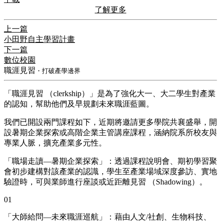
了解更多
上一篇
小田野自主學習計畫
下一篇
數位校園
職涯見習
・打破產學邊界
「職涯見習 （clerkship）」是為了強化大一、大二學生對產業
的認知，幫助他們及早規劃未來職涯藍圖。
我們已開設兩門課程如下，近期將邀請更多學院共襄盛舉，開
設暑期企業探索或高階企業主管講座課程，涵納院系所校友與
專業人脈，擴充產業多元性。
「職場走讀—暑期企業探索」：透過課程說明會、期初學習聚
會初步建構對該產業的認識，學生至產業場域深度參訪、實地
驗證時，可與業師進行座談或近距離見習 （Shadowing）。
01
「大師給問—未來職涯巡航」：藉由人文/社創、生物科技、