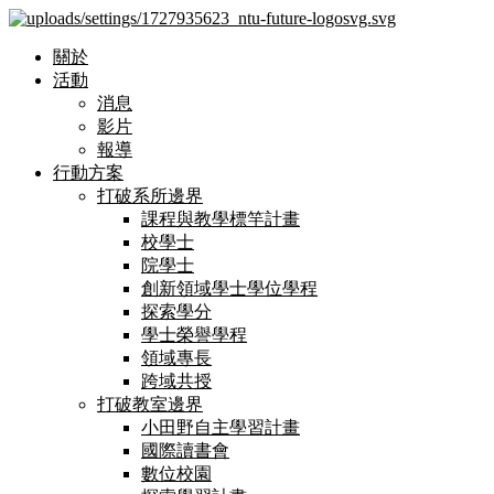
關於
活動
消息
影片
報導
行動方案
打破系所邊界
課程與教學標竿計畫
校學士
院學士
創新領域學士學位學程
探索學分
學士榮譽學程
領域專長
跨域共授
打破教室邊界
小田野自主學習計畫
國際讀書會
數位校園