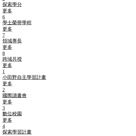
探索學分
更多
6
學士榮譽學程
更多
7
領域專長
更多
8
跨域共授
更多
1
小田野自主學習計畫
更多
2
國際讀書會
更多
3
數位校園
更多
4
探索學習計畫