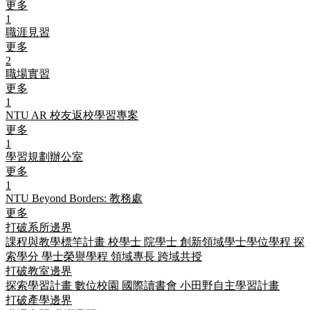
更多
1
職涯見習
更多
2
職場實習
更多
1
NTU AR 校友返校學習專案
更多
1
學習規劃辦公室
更多
1
NTU Beyond Borders: 教務處
更多
打破系所邊界
課程與教學標竿計畫
校學士
院學士
創新領域學士學位學程
探
索學分
學士榮譽學程
領域專長
跨域共授
打破教室邊界
探索學習計畫
數位校園
國際讀書會
小田野自主學習計畫
打破產學邊界