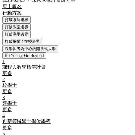
2025-03-03
・
未來大學計畫辦公室
馬上報名
行動方案
打破系所邊界
打破教室邊界
打破產學邊界
打破畢業 / 在校邊界
以學習者為中心的開放式大學
Be Young, Go Beyond
1
課程與教學標竿計畫
更多
2
校學士
更多
3
院學士
更多
4
創新領域學士學位學程
更多
5